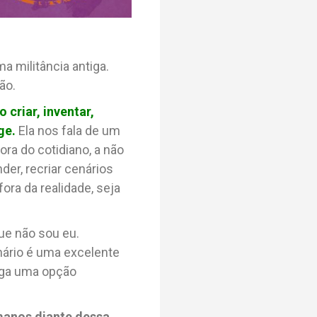
a militância antiga.
ão.
criar, inventar,
ge.
Ela nos fala de um
ora do cotidiano, a não
der, recriar cenários
ora da realidade, seja
que não sou eu.
nário é uma excelente
aga uma opção
anos diante dessa