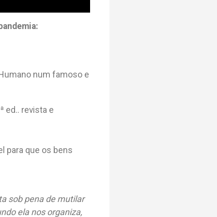
 pandemia:
ito Humano num famoso e
ª ed.. revista e
el para que os bens
ta sob pena de mutilar
ndo ela nos organiza,