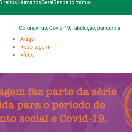
Direitos Humanos
Geral
Respeito mútuo
Coronavírus
,
Covid-19
,
fabulação
,
pandemia
Artigo
Reportagem
Vídeo