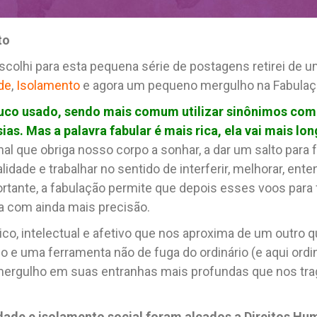
to
escolhi para esta pequena série de postagens retirei de um
de
,
Isolamento
e agora um pequeno mergulho na Fabulaç
uco usado, sendo mais comum utilizar sinônimos como 
ias. Mas a palavra fabular é mais rica, ela vai mais lon
al que obriga nosso corpo a sonhar, a dar um salto para f
dade e trabalhar no sentido de interferir, melhorar, enten
ortante, a fabulação permite que depois esses voos para f
a com ainda mais precisão.
ico, intelectual e afetivo que nos aproxima de um outro 
 e uma ferramenta não de fuga do ordinário (e aqui ordi
 mergulho em suas entranhas mais profundas que nos tr
ade e isolamento social foram alçados a Direitos
Hum