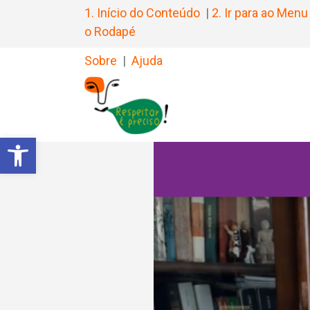
1. Início do Conteúdo
|
2. Ir para ao Menu
o Rodapé
Sobre
|
Ajuda
Barra de Ferramentas Aberta