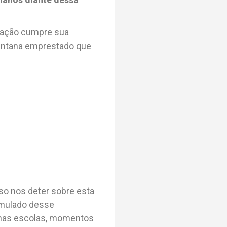
ulação cumpre sua
uintana emprestado que
iso nos deter sobre esta
umulado desse
l nas escolas, momentos