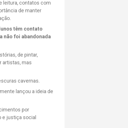
e leitura, contatos com
ortância de manter
ação.
lunos têm contato
ica não foi abandonada
órias, de pintar,
r artistas, mas
scuras cavernas.
mente lançou a ideia de
cimentos por
e justiça social