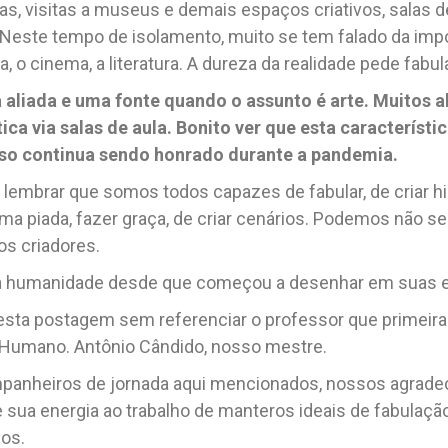
cas, visitas a museus e demais espaços criativos, salas d
. Neste tempo de isolamento, muito se tem falado da imp
o cinema, a literatura. A dureza da realidade pede fabul
 aliada e uma fonte quando o assunto é arte. Muitos
a
ica via salas de aula. Bonito ver que esta característ
so continua sendo honrado durante a pandemia.
embrar que somos todos capazes de fabular, de criar hist
ima piada, fazer graça, de criar cenários. Podemos não se
s criadores.
a humanidade desde que começou a desenhar em suas e
sta postagem sem referenciar o professor que primeira
o Humano. Antônio Cândido, nosso mestre.
mpanheiros de jornada aqui mencionados, nossos agrade
sua energia ao trabalho de manteros ideais de fabulação 
os.