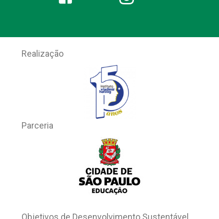
ISOLAMENTO E
VIDA DIGNA
DURANTE A
PANDEMIA DE
CORONAVÍRUS
22 de abril de 2020
|
2 comentários
Por Celinha Nascimento Isolamento
apareceu em nossa vida como uma