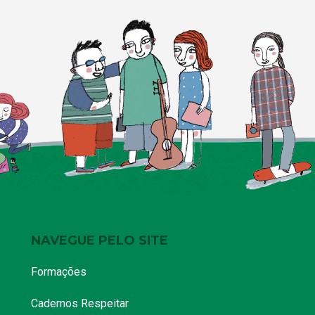
uma militância antiga. Falamos…
NÓS, MULHERES,
EM MEIO À
PANDEMIA DE
CORONAVÍRUS