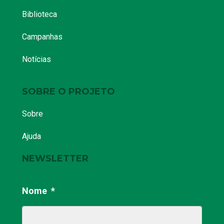
27 de abril de 2020
|
Nenhum comentário
Por Crislei Custódio Desde o início da
crise provocada pela pandemia do
novo coronavírus, muitas têm sido as
notícias sobre…
COVID-19,