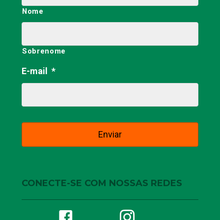
IMPOSTO
PROGRESSIVO E
DIREITOS
HUMANOS
24 de abril de 2020
|
Nenhum comentário
Por Rogê Carnaval Como já era de se
esperar, em tempos de pandemia,
especialmente essa de COVID-19,
que tem se…