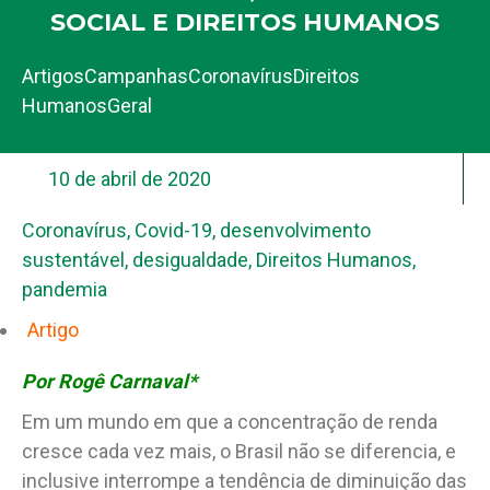
SOCIAL E DIREITOS HUMANOS
Artigos
Campanhas
Coronavírus
Direitos
Humanos
Geral
10 de abril de 2020
Coronavírus
,
Covid-19
,
desenvolvimento
sustentável
,
desigualdade
,
Direitos Humanos
,
pandemia
Artigo
Por Rogê Carnaval*
Em um mundo em que a concentração de renda
cresce cada vez mais, o Brasil não se diferencia, e
inclusive interrompe a tendência de diminuição das