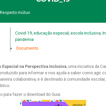
Respeito mútuo
Covid-19
,
educação especial
,
escola inclusiva
,
I
pandemia
Documento
 Especial na Perspectiva Inclusiva
, uma iniciativa da 
produzido para informar e nos ajuda a saber como agir, cob
aneira colaborativa, e é destinado à comunidade escolar,
blico.
o para fazer o download do Guia: