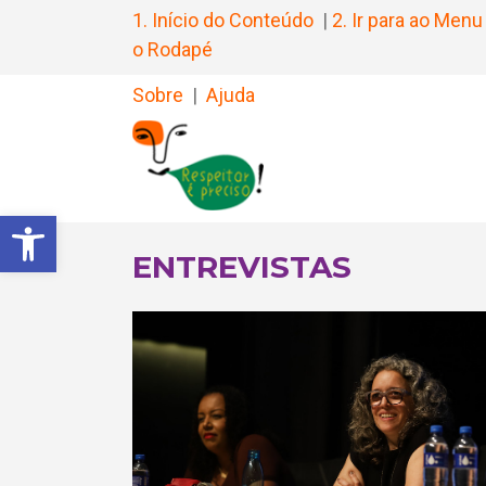
1. Início do Conteúdo
|
2. Ir para ao Menu
o Rodapé
Sobre
|
Ajuda
Barra de Ferramentas Aberta
ENTREVISTAS