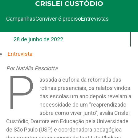
CRISLEI CUSTÓDIO
Campanhas
Conviver é preciso
Entrevistas
28 de junho de 2022
Entrevista
Por Natália Pesciotta
P
assada a euforia da retomada das
rotinas presenciais, os relatos vindos
das escolas um ano depois revelam a
necessidade de um “reaprendizado
sobre como viver junto”, avalia Crislei
Custódio, Doutora em Educação pela Universidade
de São Paulo (USP) e coordenadora pedagógica
dos projetos educacionais do Instituto Vladimir