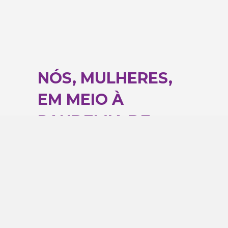
NÓS, MULHERES,
EM MEIO À
PANDEMIA DE
CORONAVÍRUS
27 de abril de 2020
|
Nenhum comentário
Por Crislei Custódio Desde o início da
crise provocada pela pandemia do
novo coronavírus, muitas têm sido as
notícias sobre…