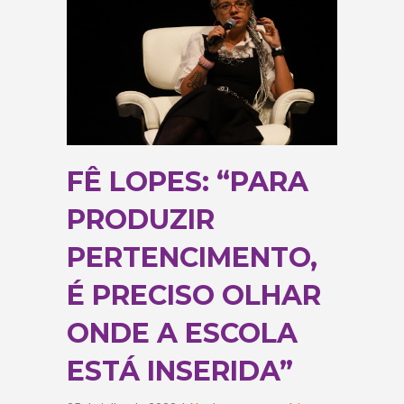
FÊ LOPES: “PARA
PRODUZIR
PERTENCIMENTO,
É PRECISO OLHAR
ONDE A ESCOLA
ESTÁ INSERIDA”