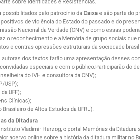
 parte sobre Identidades e Resistências.
 possibilitados pelo patrocínio da
Caixa
e são parte do p
ositivos de violência do Estado do passado e do present
ssão Nacional da Verdade (CNV) e como essas poderia
raz o reconhecimento e a Memória de grupo sociais que 
itos e contras opressões estruturais da sociedade brasile
e autoras dos textos farão uma apresentação desses co
convidadas especiais e com o público.Participarão do d
nselheira do IVH e consultora da CNV);
P/USP);
 da UFF);
ns Clínicas);
 Brasileiro de Altos Estudos da UFRJ).
as da Ditadura
nstituto Vladimir Herzog, o portal Memórias da Ditadura
ior acervo online sobre a história da ditadura militar no Br