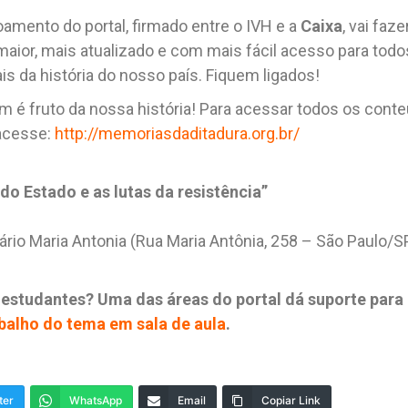
amento do portal, firmado entre o IVH e a
Caixa
, vai faz
 maior, mais atualizado e com mais fácil acesso para to
 da história do nosso país. Fiquem ligados!
é fruto da nossa história! Para acessar todos os conte
 acesse:
http://memoriasdaditadura.org.br/
 do Estado e as lutas da resistência”
ário Maria Antonia (Rua Maria Antônia, 258 – São Paulo/S
estudantes? Uma das áreas do portal dá suporte para
abalho do tema em sala de aula
.
ter
WhatsApp
Email
Copiar Link