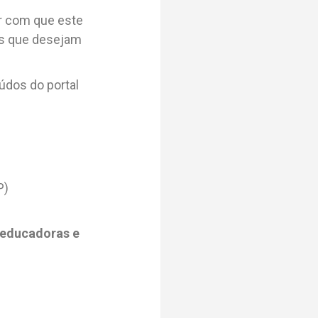
er com que este
dos que desejam
údos do portal
P)
 educadoras e