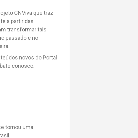
rojeto CNViva que traz
e a partir das
m transformar tais
no passado e no
ira.
nteúdos novos do Portal
ebate conosco:
 se tornou uma
asil.