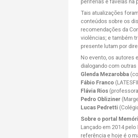
periferias e favelas na
Tais atualizações foram
conteúdos sobre os disp
recomendações da Comi
violências; e também t
presente lutam por dire
No evento, os autores 
dialogando com outras 
Glenda Mezarobba
(co
Fábio Franco
(LATESFI
Flávia Rios
(professora
Pedro Obliziner
(Marge
Lucas Pedretti
(Colégio
Sobre o portal Memóri
Lançado em 2014 pelo I
referência e hoje é o ma