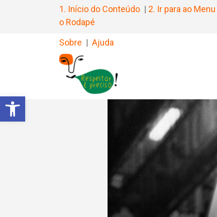
1. Início do Conteúdo
|
2. Ir para ao Menu
o Rodapé
Sobre
|
Ajuda
Barra de Ferramentas Aberta