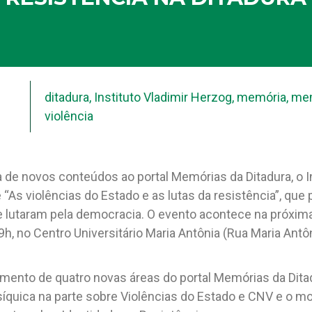
ditadura
,
Instituto Vladimir Herzog
,
memória
,
mem
violência
 de novos conteúdos ao portal Memórias da Ditadura, o In
 “As violências do Estado e as lutas da resistência”, que
e lutaram pela democracia. O evento acontece na próxima
19h, no Centro Universitário Maria Antônia (Rua Maria Antô
mento de quatro novas áreas do portal Memórias da Dita
síquica na parte sobre Violências do Estado e CNV e o 