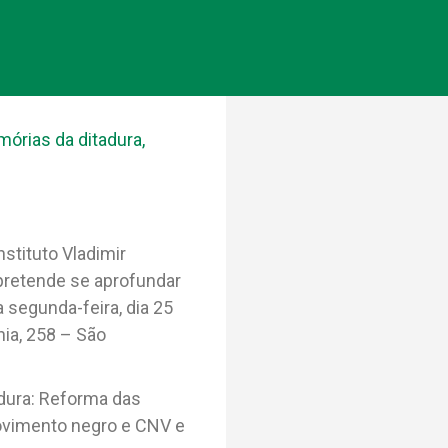
órias da ditadura
,
stituto Vladimir
 pretende se aprofundar
 segunda-feira, dia 25
nia, 258 – São
dura: Reforma das
movimento negro e CNV e