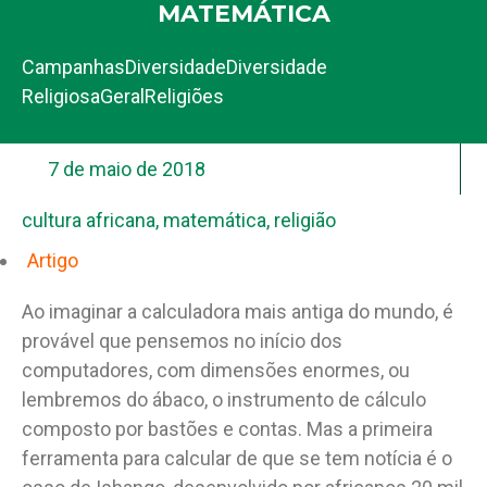
MATEMÁTICA
Campanhas
Diversidade
Diversidade
Religiosa
Geral
Religiões
7 de maio de 2018
cultura africana
,
matemática
,
religião
Artigo
Ao imaginar a calculadora mais antiga do mundo, é
provável que pensemos no início dos
computadores, com dimensões enormes, ou
lembremos do ábaco, o instrumento de cálculo
composto por bastões e contas. Mas a primeira
ferramenta para calcular de que se tem notícia é o