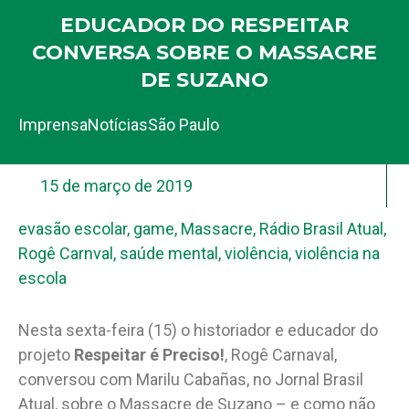
EDUCADOR DO RESPEITAR
CONVERSA SOBRE O MASSACRE
DE SUZANO
Imprensa
Notícias
São Paulo
15 de março de 2019
evasão escolar
,
game
,
Massacre
,
Rádio Brasil Atual
,
Rogê Carnval
,
saúde mental
,
violência
,
violência na
escola
Nesta sexta-feira (15) o historiador e educador do
projeto
Respeitar é Preciso!
, Rogê Carnaval,
conversou com Marilu Cabañas, no Jornal Brasil
Atual, sobre o Massacre de Suzano – e como não