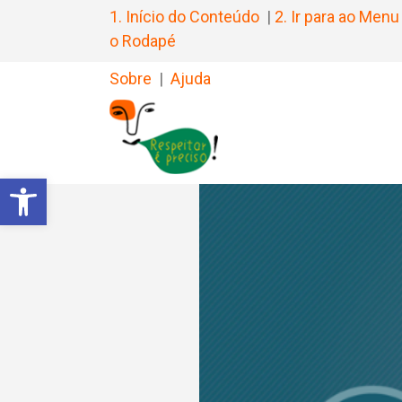
1. Início do Conteúdo
|
2. Ir para ao Menu
o Rodapé
Sobre
|
Ajuda
Barra de Ferramentas Aberta