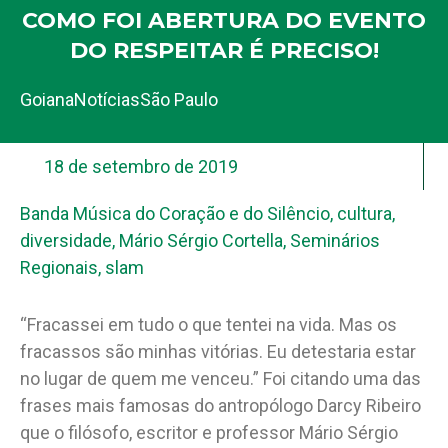
COMO FOI ABERTURA DO EVENTO
DO RESPEITAR É PRECISO!
Goiana
Notícias
São Paulo
18 de setembro de 2019
Banda Música do Coração e do Silêncio
,
cultura
,
diversidade
,
Mário Sérgio Cortella
,
Seminários
Regionais
,
slam
“Fracassei em tudo o que tentei na vida. Mas os
fracassos são minhas vitórias. Eu detestaria estar
no lugar de quem me venceu.” Foi citando uma das
frases mais famosas do antropólogo Darcy Ribeiro
que o filósofo, escritor e professor Mário Sérgio