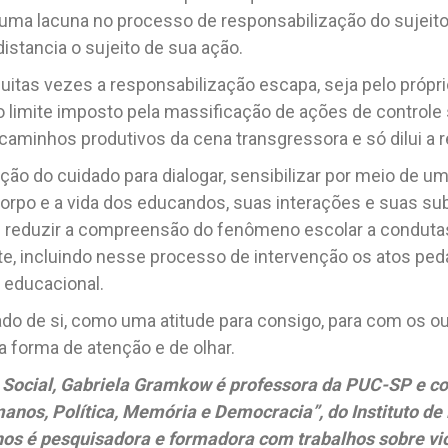
uma lacuna no processo de responsabilização do sujeito
distancia o sujeito de sua ação.
itas vezes a responsabilização escapa, seja pelo própri
o limite imposto pela massificação de ações de controle
 caminhos produtivos da cena transgressora e só dilui a 
ação do cuidado para dialogar, sensibilizar por meio de u
 corpo e a vida dos educandos, suas interações e suas su
m reduzir a compreensão do fenômeno escolar a condut
te, incluindo nesse processo de intervenção os atos pe
 educacional.
ado de si, como uma atitude para consigo, para com os o
a forma de atenção e de olhar.
 Social, Gabriela Gramkow é professora da PUC-SP e c
anos, Política, Memória e Democracia”, do Instituto d
os é pesquisadora e formadora com trabalhos sobre vio