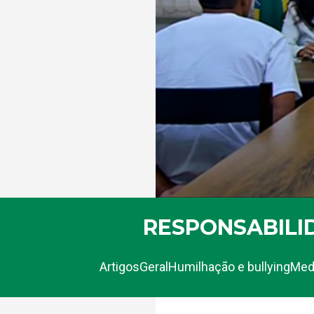
RESPONSABILI
Artigos
Geral
Humilhação e bullying
Medi