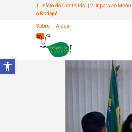
1. Início do Conteúdo
|
2. Ir para ao Menu
o Rodapé
Sobre
|
Ajuda
Barra de Ferramentas Aberta