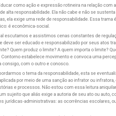
ducar como ação e expressão rotineira na relação com a
de alta responsabilidade. Ela não cabe e não se sustent
s, ela exige uma rede de responsabilidade. Essa trama é 
ico: é econômica-social.
nal escutamos e assistimos cenas constantes de regula
que deve ser educado e responsabilizado por seus atos t
mite? Quem produz o limite? A quem importa o limite? Qu
o. Contorno estabelece movimento e convoca uma percep
 consigo, com o outro e conosco.
rdarmos o tema da responsabilidade, esta se eventuali
aplicada por meio de uma sanção ao infrator ou infratora
tórias e processos. Não estou com essa leitura aniquilan
 um sujeito que aliás exige a autoria de seu ato ou auto,
 jurídicas-administrativas: as ocorrências escolares, ou