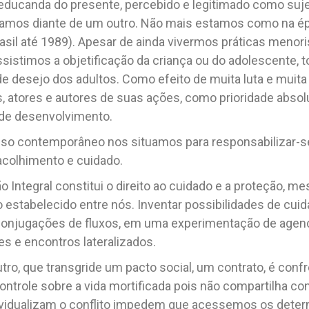
educanda do presente, percebido e legitimado como sujei
Estamos diante de um outro. Não mais estamos como na 
asil até 1989). Apesar de ainda vivermos práticas menor
sistimos a objetificação da criança ou do adolescente,
de desejo dos adultos. Como efeito de muita luta e muita
os, atores e autores de suas ações, como prioridade abso
 de desenvolvimento.
 contemporâneo nos situamos para responsabilizar-se, 
colhimento e cuidado.
 Integral constitui o direito ao cuidado e a proteção, 
 estabelecido entre nós. Inventar possibilidades de cuid
conjugações de fluxos, em uma experimentação de agen
s e encontros lateralizados.
utro, que transgride um pacto social, um contrato, é conf
ontrole sobre a vida mortificada pois não compartilha co
ividualizam o conflito impedem que acessemos os dete