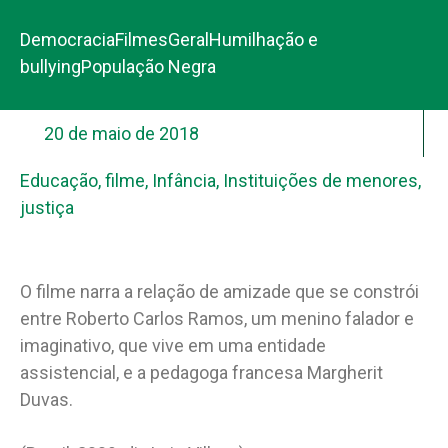
Democracia
Filmes
Geral
Humilhação e
bullying
População Negra
20 de maio de 2018
Educação
,
filme
,
Infância
,
Instituições de menores
,
justiça
O filme narra a relação de amizade que se constrói
entre Roberto Carlos Ramos, um menino falador e
imaginativo, que vive em uma entidade
assistencial, e a pedagoga francesa Margherit
Duvas.