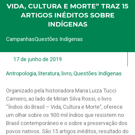
VIDA, CULTURA E MORTE” TRAZ 15
ARTIGOS INÉDITOS SOBRE
INDÍGENAS
Campanhas
Questões Indígenas
17 de junho de 2019
Antropologia
,
literatura
,
livro
,
Questões Indígenas
Organizado pela historiadora Maria Luiza Tucci
Carneiro, ao lado de Mirian Silva Rossi, o livro
“Índios do Brasil – Vida, Cultura e Morte”, oferece
um olhar sobre os 900 mil índios que resistem no
Brasil contemporâneo e o sobre a preservação dos
povos nativos. São 15 artigos inéditos, resultado do