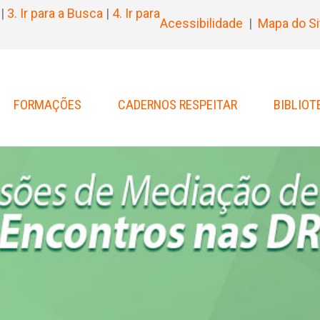
|
3. Ir para a Busca
|
4. Ir para
Acessibilidade
|
Mapa do Si
FORMAÇÕES
CADERNOS RESPEITAR
BIBLIOT