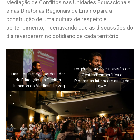
Mediação de Conflitos nas Unidades Educacionais
e nas Diretorias Regionais de Ensino para a
construção de uma cultura de respeito e
pertencimento, incentivando que as discussões do
dia reverberem no cotidiano de cada território.
Rogério Gonçalves, Divisão de
Hamilton Harley, coordenador
Gestão Democrática e
de Educação em Direitos
Programas Intersecretariais da
Humanos do Vladimir Herzog
SME