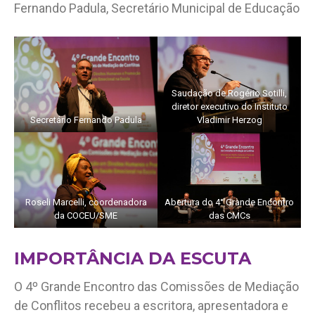
Fernando Padula, Secretário Municipal de Educação
Saudação de Rogério Sotilli,
diretor executivo do Instituto
Secretário Fernando Padula
Vladimir Herzog
Roseli Marcelli, coordenadora
Abertura do 4° Grande Encontro
da COCEU/SME
das CMCs
IMPORTÂNCIA DA ESCUTA
O 4º Grande Encontro das Comissões de Mediação
de Conflitos recebeu a escritora, apresentadora e