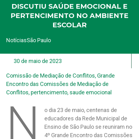
DISCUTIU SAÚDE EMOCIONAL E
PERTENCIMENTO NO AMBIENTE
ESCOLAR
Notícias
São Paulo
30 de maio de 2023
Comissão de Mediação de Conflitos
,
Grande
Encontro das Comissões de Mediação de
Conflitos
,
pertencimento
,
saude emocional
N
o dia 23 de maio, centenas de
educadores da Rede Municipal de
Ensino de São Paulo se reuniram no
4º Grande Encontro das Comissões