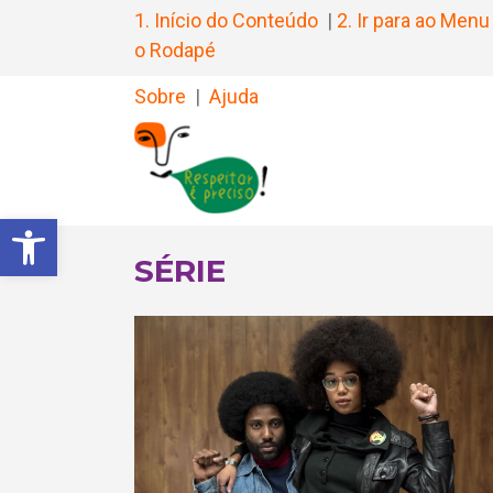
1. Início do Conteúdo
|
2. Ir para ao Menu
o Rodapé
Sobre
|
Ajuda
Barra de Ferramentas Aberta
SÉRIE