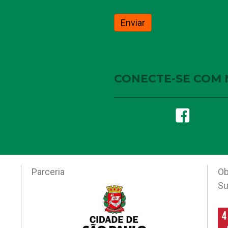
CONECTE-SE COM 
Parceria
Ob
Su