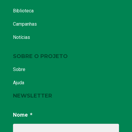
ABERTURA DA 3º
EDIÇÃO DOS
SEMINÁRIOS
REGIONAIS
DEBATEU ESCUTA
E ACOLHIMENTO
NO AMBIENTE
ESCOLAR
14 de setembro de 2022
|
Nenhum comentário
“A comunicação não-violenta precisa