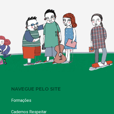
CONFLITOS NO
CONTEXTO
ESCOLAR
15 de fevereiro de 2023
|
2 comentários
Até 7 de março, as Comissões de
Mediação de Conflitos serão
constituídas em cada Unidade
Educacional da Rede Municipal de…