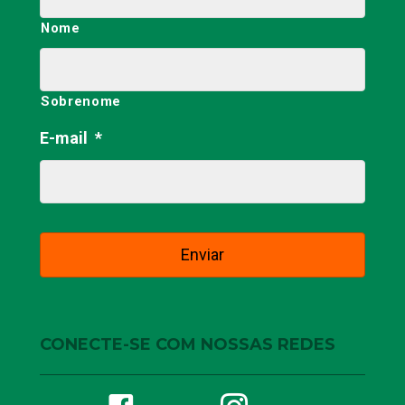
fazer parte do nosso dia a dia. Falar
de mediação de conflitos é falar de
nossos…
SME E INSTITUTO
VLADIMIR HERZOG
DESENVOLVEM
PROJETO SOBRE