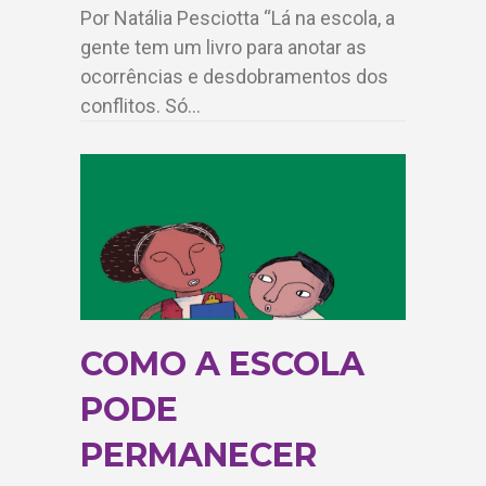
Por Natália Pesciotta “Lá na escola, a
gente tem um livro para anotar as
ocorrências e desdobramentos dos
conflitos. Só…
COMO A ESCOLA
PODE
PERMANECER