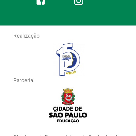
ACOLHIMENTO E
SAÚDE
EMOCIONAL NA
DRE GUAIANASES
18 de agosto de 2022
|
Nenhum comentário
Ação é realizada sob a perspectiva da
Educação em Direitos Humanos e
está sendo construída coletivamente
Publicado originalmente pela SME…