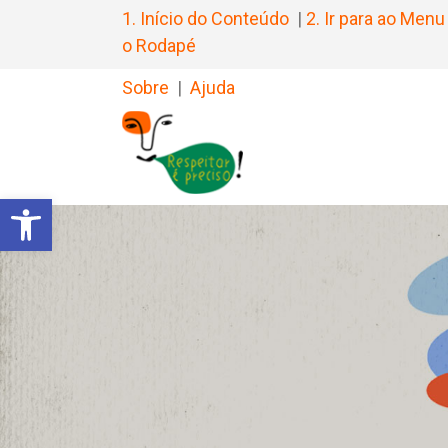
1. Início do Conteúdo
|
2. Ir para ao Menu
o Rodapé
Sobre
|
Ajuda
Barra de Ferramentas Aberta